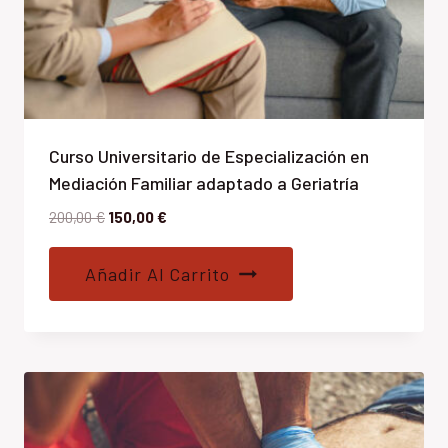
Curso Universitario de Especialización en
Mediación Familiar adaptado a Geriatría
El
El
200,00
€
150,00
€
precio
precio
original
actual
Añadir Al Carrito
era:
es:
200,00 €.
150,00 €.