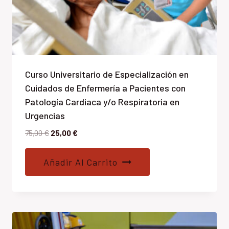
Curso Universitario de Especialización en
Cuidados de Enfermería a Pacientes con
Patología Cardiaca y/o Respiratoria en
Urgencias
El
El
75,00
€
25,00
€
precio
precio
original
actual
Añadir Al Carrito
era:
es:
75,00 €.
25,00 €.