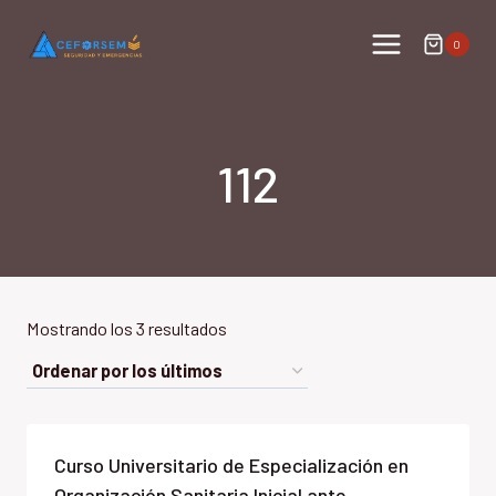
Saltar
al
0
contenido
112
Ordenado
Mostrando los 3 resultados
por
los
últimos
Curso Universitario de Especialización en
Organización Sanitaria Inicial ante