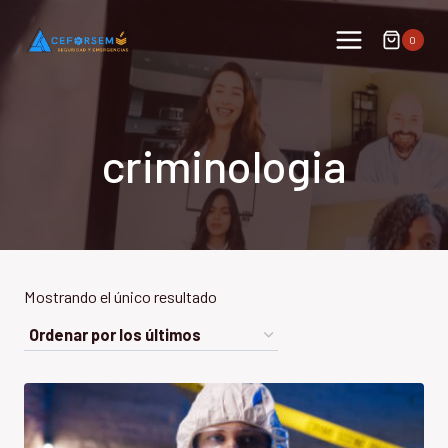
Saltar
al
0
contenido
criminologia
Mostrando el único resultado