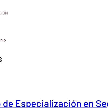
CIÓN
onio
s
o de Especialización en Se