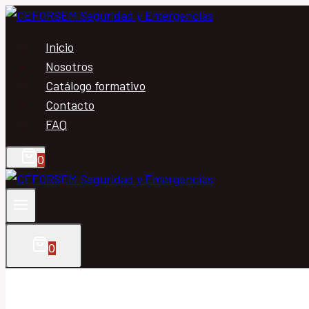
Saltar
al
Inicio
contenido
Nosotros
Catálogo formativo
Contacto
FAQ
0
0