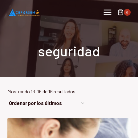
Saltar
al
0
contenido
seguridad
Ordenado
Mostrando 13–16 de 16 resultados
por
los
últimos